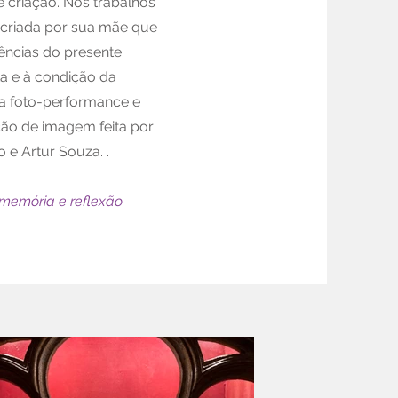
 criação. Nos trabalhos
a criada por sua mãe que
ências do presente
ta e à condição da
 a foto-performance e
ão de imagem feita por
 e Artur Souza. .
memória e reflexão