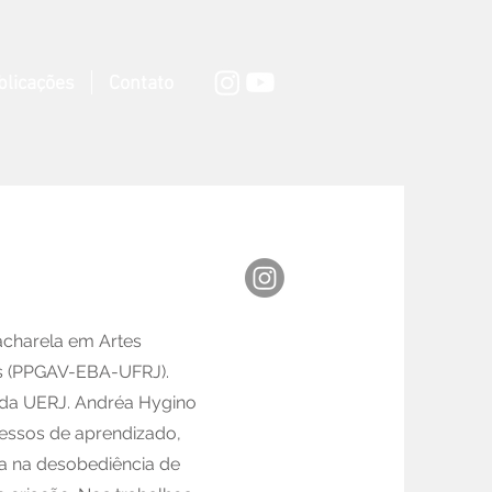
blicações
Contato
Bacharela em Artes
is (PPGAV-EBA-UFRJ).
s da UERJ. Andréa Hygino
cessos de aprendizado,
ra na desobediência de